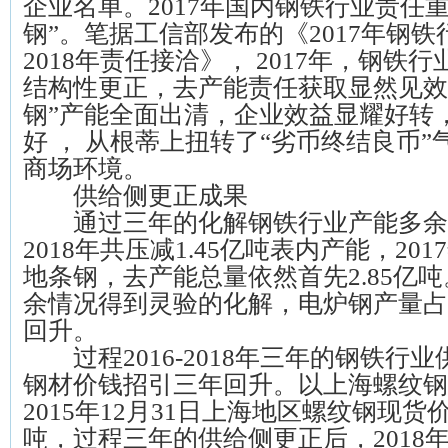
企业名单。2017年国内钢铁行业责任
钢”。笔据工信部发布的《2017年钢
2018年责任接洽》， 2017年，钢铁
结构性更正，去产能责任获取显然见效，
钢”产能全面出清，企业效益显耀好转
好 ， 从根蒂上扭转了“劣币终结良币
商场环境。
供给侧更正成果
通过三年的化解钢铁行业产能多余的行
2018年共压减1.45亿吨表内产能，201
地条钢，去产能总量依然首先2.85亿
余情况得到灵验的化解，电炉钢产量占相
回升。
过程2016-2018年三年的钢铁行
钢材价钱招引三年回升。以上海螺纹钢
2015年12月31日上海地区螺纹钢现货价
吨，过程三年的供给侧更正后，2018年