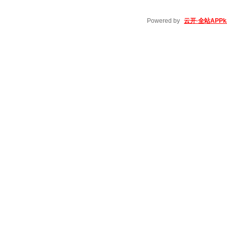
Powered by
云开·全站APPka