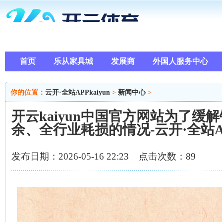
首页
乐从家具城
发展商
外国人服务中心
你的位置：
云开·全站APPkaiyun
>
新闻中心
>
开云kaiyun中国官方网站为了缓
余、全行业耗损的情况-云开·全站APP
发布日期：2026-05-16 22:23 点击次数：89