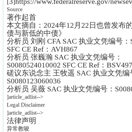
[3]https://www.federalreserve.gov/newse
Source
著作起首
本文摘自：2024年12月22日也曾发
债与新低的中债》
分析员 刘刚 CFA SAC 执业文凭编号：S00
SFC CE Ref：AVH867
分析员 张巍瀚 SAC 执业文凭编号：
S0080524010002 SFC CE Ref：BSV49
磋议东说念主 王牧遥 SAC 执业文凭编
S0080123060036
分析员 吴薇 SAC 执业文凭编号：S00805
]article_adlist-->
Legal Disclaimer
]article_adlist-->
法律声明
异常教唆