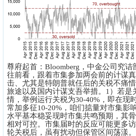
尊府起首：Bloomberg，中金公司究诘
往前看，跟着市集参加两会前的计谋真
击、尤其是特朗普就任后的关税不痛惜
旅途以及国内计谋支吾举措。1）若是
情，举例运行关税为30-40%，即在现
常加多征10-20%，咱们掂量对市集
水平基本稳妥现时市集共鸣预期，其骨
相对可控。市集届时的反应可能更多访佛
轮关税后，虽有扰动但保管区间荡漾。