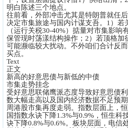
明白陈述三个地点。
往前看，外部冲击尤其是特朗普就任后
决定市集旅途与国内计谋支吾。1）若
（运行关税30-40%）掂量对市集影
保管现时荡漾结构操作；2）若顶格加征
可能濒临较大扰动。不外咱们合计反而
买点。
Text
正文
新高的好意思债与新低的中债
市集走势挂念
受好意思联储鹰派态度导致好意思债利
数大幅走高以及国内经济数据不足预期
周港股市集再度走弱。指数层面上，恒生
国指数永诀下降1.3%与0.9%，恒生
诀下降0.8%与0.6%。板块层面，电信处