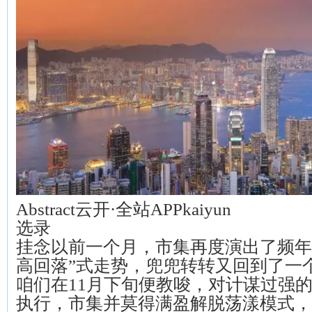
Abstract云开·全站APPkaiyun
选录
挂念以前一个月，市集再度演出了频年
高回落”式走势，兜兜转转又回到了一
咱们在11月下旬便教唆，对计谋过强
执行，市集并莫得满盈解脱荡漾模式，