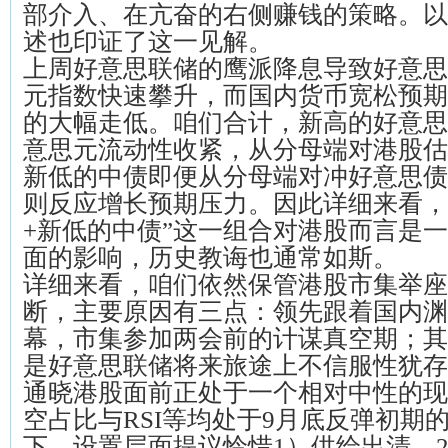
部介入、在亢奋的右侧赚钱的策略。以
述也印证了这一见解。
上周好意思联储的鹰派降息导致好意思
元指数快速攀升，而国内货币宽松预期
的大幅走低。咱们合计，新高的好意思
意思元流动性收紧，从分母端对港股估
新低的中债即便从分母端对冲好意思债
则反应增长预期压力。因此详细来看，
+新低的中债”这一组合对港股而言是
面的影响，历史教诲也通常如斯。
详细来看，咱们依然保管港股市集举座
断，主要原因有三点：领先跟着国内渊
幕，市集参加两会前的计谋真空期；其
是好意思联储将来旅途上不信服性犹存
通晓港股面前正处于一个相对中性的现
空占比与RSI等均处于9月底反弹初期
下，设置层面提议怜惜1）供给出清，