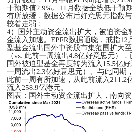
于预期值2.9%。11月数据全线低于
有所放缓，数据公布后好意思元指数与
较着走弱；
4）国外主动资金流出扩大，被迫资金
金流入加速。EPFR数据通晓，戒指12
型基金流出国外中资股市集范围扩大至7
（vs. 此前一周流出4.8亿好意思元）
国外被迫型基金再度转为流入15.5亿好意
一周流出2.3亿好意思元）。与此同期
此前一周有所加速，从此前流入211.
流入258.9亿港元。
图表：国外主动资金流出扩大，南向资