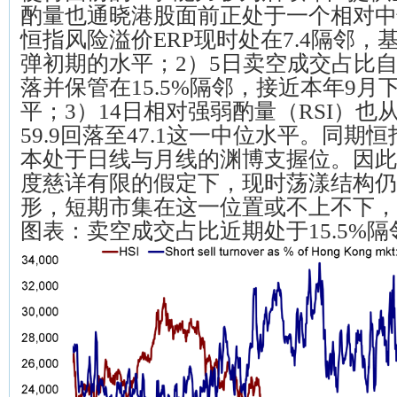
酌量也通晓港股面前正处于一个相对中
恒指风险溢价ERP现时处在7.4隔邻，
弹初期的水平；2）5日卖空成交占比自1
落并保管在15.5%隔邻，接近本年9
平；3）14日相对强弱酌量（RSI）也
59.9回落至47.1这一中位水平。同期恒指
本处于日线与月线的渊博支握位。因此
度慈详有限的假定下，现时荡漾结构仍
形，短期市集在这一位置或不上不下，
图表：卖空成交占比近期处于15.5%隔