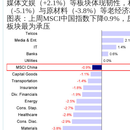
媒体文娱（+2.1%）等板块体现韧性
（-5.1%）与原材料（-3.8%）等老
图表：上周MSCI中国指数下降0.9%
板块最为承压