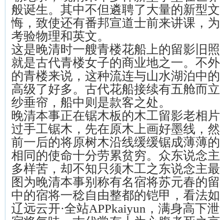
般诞生。其中不但遴聘了大量的新型文
悔，致使还有番邦宣道士前来讲课，为
考验物理和英文。
这是晚清时一艘青楼花船上的留影旧照
就是古代青楼女子的商业地之一。不外
的青楼来说，这种流连与山水湖泊中的
高级了好多。古代花船接续有五舱而立
纱垂帘，船中则是款客之处。
晚清本事正在锯木板的木工留影老相片
过手工锯木，先在原木上画好墨线，然
前一后的将原树木沿线缓缓锯成薄薄的
相同的使命十分劳累贫穷。众东说念主
多样苦，却不知只须木工之东说念主最
图为晚清本事别称有名宿将苏元春的留
中的宿将一稔自由整都的铠甲，看法如
辽远云开·全站APPkaiyun，满身高