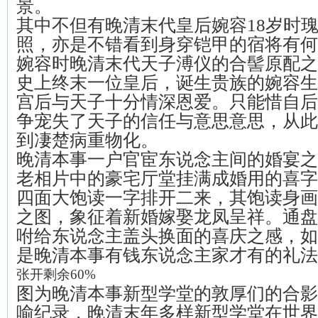
景。
其中不但有晚清末代皇后婉容18岁时
照，亦是不错看到身穿铠甲的宿将有何
婉容时晚清末代天子溥仪的合髻原配之
史上终末一位皇后，诞生贵族的婉容生
宫后与天子十分情深恩爱。只能惜自后
争宠失了天子的信任与意思意思，从此
到凄楚病重物化。
晚清本事一户官宦东说念主间的婚宴之
老相片中的豪宅厅堂挂满成婚用的喜字
四面大饱读一字排开二来，其饱读身画
之图，象征着新婚嫁娶龙凤呈祥。通盘
咐给东说念主盖头换面的喜庆之感，如
是晚清本事有钱东说念主家才有的礼法
张开剩余60%
图为晚清本事新型学堂的敦厚们的合影
喻纪录，晚清末年多样新型学堂在世界