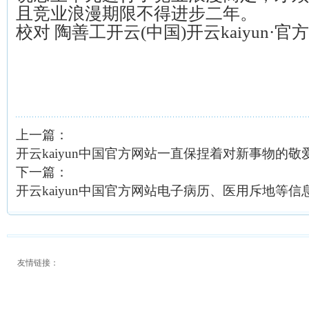
且竞业浪漫期限不得进步二年。
校对 陶善工开云(中国)开云kaiyun·官
上一篇：
开云kaiyun中国官方网站一直保捏着对新事物的敬爱心-
下一篇：
开云kaiyun中国官方网站电子病历、医用斥地等信息
友情链接：