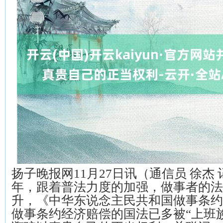
扬子晚报网11月27日讯（通信员 徐杰 
年，跟着普法力度的加强，做事者的法
升，《中华东说念主民共和国做事条约
做事条约经济赔偿的国法已多被“上班