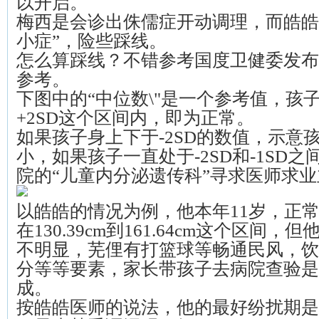
以开启。
梅西是会诊出侏儒症开动调理，而皓皓
小症”，险些踩线。
怎么算踩线？不错参考国度卫健委发布
参考。
下图中的“中位数\"是一个参考值，孩子的
+2SD这个区间内，即为正常。
如果孩子身上下于-2SD的数值，示意
小，如果孩子一直处于-2SD和-1SD
院的“儿童内分泌遗传科”寻求医师求
以皓皓的情况为例，他本年11岁，正
在130.39cm到161.64cm这个区间
不明显，芜俚有打篮球等畅通民风，饮
分等等要素，家长带孩子去病院查验是
成。
按皓皓医师的说法，他的最好纷扰期是