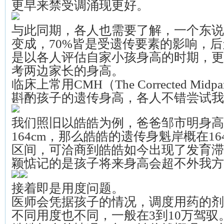
更早来禁受调涌现更好。
与此同期，各人也需要了解，一个东说
变成，70%皆是受遗传要素的影响，后
是以各人评估自家小孩身高的时期，更
考两边家长的身高。
临床上常用CMH（The Corrected Midpare
斟酌孩子的遗传身高，各人不错尝试我
我们照旧以皓皓为例，爸爸邹市明身高1
164cm，那么皓皓的遗传身魁岸概在164.5
区间，可洽商到皓皓如今出现了发育滞
颖惦记的是孩子将来身高会超不外我方
接着即是用度问题。
医师会凭据孩子的情况，调度用药的剂
不同用度也不同，一般在3到10万驾驭