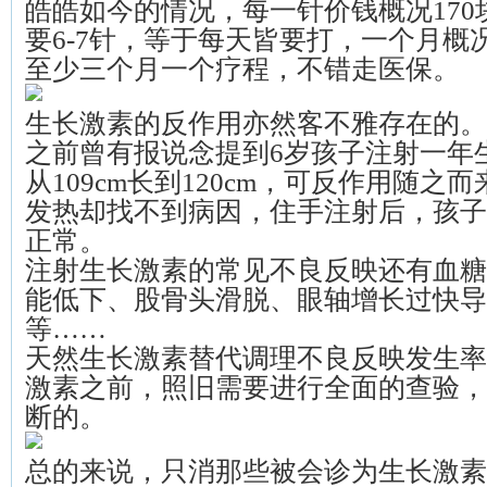
皓皓如今的情况，每一针价钱概况17
要6-7针，等于每天皆要打，一个月概
至少三个月一个疗程，不错走医保。
生长激素的反作用亦然客不雅存在的。
之前曾有报说念提到6岁孩子注射一年
从109cm长到120cm，可反作用随之
发热却找不到病因，住手注射后，孩子
正常。
注射生长激素的常见不良反映还有血糖
能低下、股骨头滑脱、眼轴增长过快导
等……
天然生长激素替代调理不良反映发生率
激素之前，照旧需要进行全面的查验，
断的。
总的来说，只消那些被会诊为生长激素