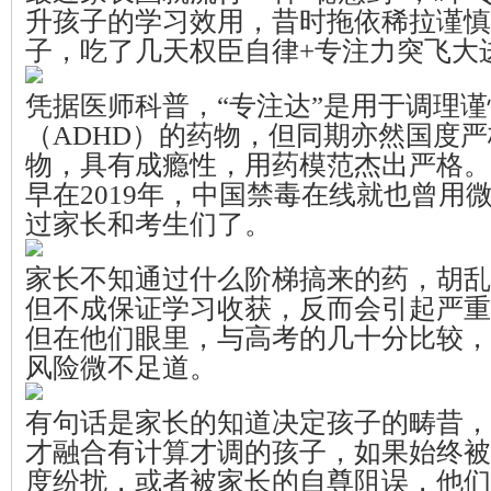
升孩子的学习效用，昔时拖依稀拉谨慎
子，吃了几天权臣自律+专注力突飞大
凭据医师科普，“专注达”是用于调理
（ADHD）的药物，但同期亦然国度
物，具有成瘾性，用药模范杰出严格。
早在2019年，中国禁毒在线就也曾用
过家长和考生们了。
家长不知通过什么阶梯搞来的药，胡乱
但不成保证学习收获，反而会引起严重
但在他们眼里，与高考的几十分比较，
风险微不足道。
有句话是家长的知道决定孩子的畴昔，
才融合有计算才调的孩子，如果始终被
度纷扰，或者被家长的自尊阻误，他们