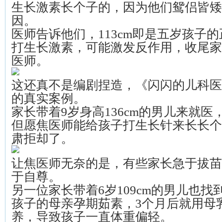
生长激素长个子的，因为他们鸳侣皆矮
因。
医师告诉他们，113cm即是五岁孩子
打生长激素，可能激发反作用，收尾家
医师。
这还真不是编剧捏造，《闪闪的儿科医
的真实案例。
家长带着9岁身高136cm的男儿来就
但愿焦医师能给孩子打生长针来长长个
肃拒却了。
让焦医师无奈的是，有些家长急于拔苗
于自尊。
另一位家长带着6岁109cm的男儿也
孩子的母亲孕期茹素，3个月后就用母
养，导致孩子一直体重偏轻。