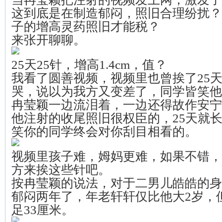
这到底是在制造郁闷，照旧合理纷扰？
子的增高灵药照旧才能税？
来张开聊聊。
25天25针，增高1.4cm，值？
我看了圆善视频，视频里也曾挨了25
哭，说以为我方又变差了，同学皆笑他
冉莹颖一边流泪着，一边还得故作安宁
他注射的收尾照旧很权臣的，25天就长了
笑你的同学终会对你刮目相看的。
视频里孩子难，姆妈更难，如果不错，
方来挨这些针吧。
按冉莹颖的说法，对于二男儿皓皓的身
郁闷两年了，年老轩轩仅比他大2岁，
足33厘米。