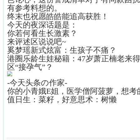
有参考料想的。
终末也祝愿皓皓能追高获胜！
今天的夜深话题是：
你若何看生长激素？
来评述区说说吧~
奚梦瑶新式炫富：生孩子不痛？
港圈乐龄生娃秘籍：47岁萧正楠老来
区“接孕气”？
-今天头条の作家-
你的小青娥E姐，医学僧阿菠萝，想考
值日生：菜籽，好意思术：树懒