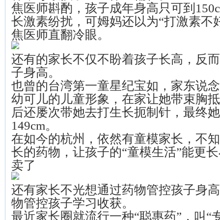
焦医师斟酌，孩子成年身高只可到150
长激素纷扰，可姆妈还以为“打激素不
焦医师直翻冷眼。
还有的家长不仅不盼着孩子长高，反而
子身高。
也曾的台湾第一童星纪宝如，家东说念
幼可儿的儿童形象，在家让她带束胸抵
后还屡次带她去打生长扼制针，最终她
149cm。
在如今的杭州，依然有童模家长，不知
长的药物，让孩子的“童模生活”能更
卖了
还有家长不光想通过药物管控孩子身高
物管控孩子学习收获。
最近家长圈就流行一种“聪惠药”，叫“