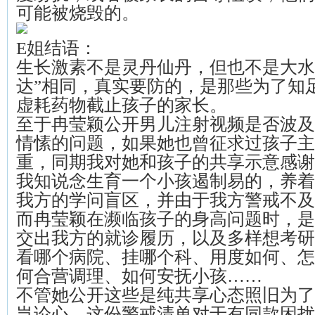
可能被烧毁的。
E姐结语：
生长激素不是灵丹仙丹，但也不是大水
达”相同，真实要防的，是那些为了知
虚耗药物截止孩子的家长。
至于冉莹颖公开男儿注射视频是否波及
情愫的问题，如果她也曾征求过孩子主
重，同期我对她和孩子的共享示意感谢
我知说念生育一个小孩遏制易的，养着
我方的学问盲区，并由于我方警戒不及
而冉莹颖在濒临孩子的身高问题时，是
交出我方的就诊履历，以及多样想考研
看哪个病院、挂哪个科、用度如何、怎
何合营调理、如何安抚小孩……
不管她公开这些是纯共享心态照旧为了
岂论心，这份警戒清单对于有同款困扰