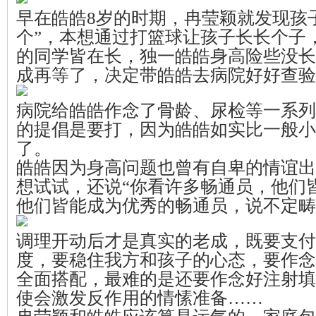
早在皓皓8岁的时期，冉莹颖就发现孩
个”，本想通过打篮球让孩子长长个子
的同学皆在长，独一皓皓身高险些没长
成再等了，决定带皓皓去病院好好查验
病院给皓皓作念了骨龄、尿检等一系列
的提倡是要打，因为皓皓如实比一般小
了。
皓皓因为身高问题也曾有自卑的情谊出
想试试，还说“你看许多畅通员，他们
他们皆能成为优秀的畅通员，说不定畴
调理开动后才是真实的老成，既要支付
度，要稳住我方和孩子的心态，要作念
全面搭配，最难的是还要作念好注射填
使会激发反作用的情愫准备……