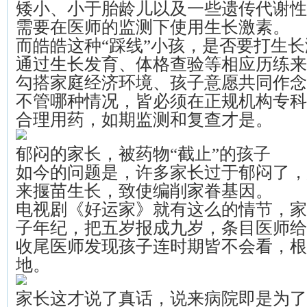
矮小、小于胎龄儿以及一些遗传代谢性
需要在医师的监测下使用生长激素。
而皓皓这种“踩线”小孩，是否要打生
通过生长发育、体格查验等相应历练来
勾搭家庭经济环境、孩子意愿共同作念
不管哪种情况，皆必须在正规机构专科
合理用药，如期监测和复查才是。
郁闷的家长，被药物“截止”的孩子
如今的问题是，许多家长过于郁闷了，
来揠苗生长，致使编削家眷基因。
电视剧《好运家》就有这么的情节，家
子年纪，把五岁报成九岁，条目医师给
收尾医师发现孩子连时期皆不会看，根
地。
家长这才说了真话，说来病院即是为了