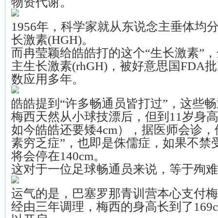
物资代谢。
1956年，科学家就从东说念主垂体均
长激素(HGH)。
而冉莹颖给皓皓打的这个“生长激素”
主生长激素(rhGH)，被好意思国FD
数应用多年。
皓皓提到“许多畅通员皆打过”，这些
梅西天然从小球技漂后，但到11岁身高却
如今皓皓还要矮4cm），据医师会诊，
素穷乏症”，也即是侏儒症，如果不禁
将会停在140cm。
这对于一位足球畅通员来说，等于殉难
运气的是，巴塞罗那青训营本心支付梅
经由三年调理，梅西的身高长到了169