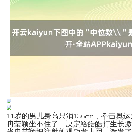
11岁的男儿身高只消136cm，拳击奥
冉莹颖坐不住了，决定给皓皓打生长激
当冉莹颖把注射的视频发上网，激发了