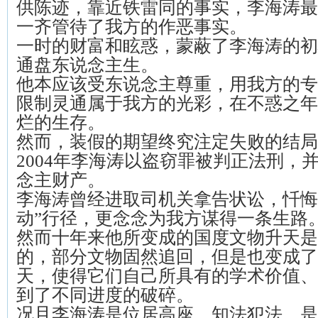
供陈迹，靠近铁雷同的事实，李海涛最
一齐管待了我方的作恶事实。
一时的财富和眩惑，蒙蔽了李海涛的初
通盘东说念主生。
他本应该受东说念主尊重，用我方的专
限制灵通属于我方的光彩，在不惑之年
烂的生存。
然而，装假的期望终究注定失败的结局
2004年李海涛以盗窃罪被判正法刑，
念主财产。
李海涛曾经进取司机关拿告状讼，忏悔
动”行径，更念念为我方谋得一条生路
然而十年来他所变成的国度文物升天是
的，部分文物固然追回，但是也变成了
天，使得它们自己所具有的学术价值、
到了不同进度的破碎。
况且李海涛是位居高座，知法犯法，是