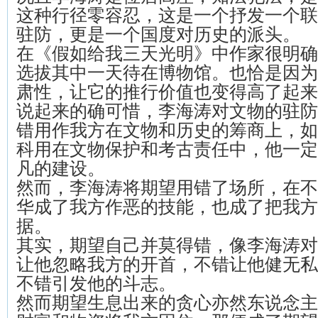
这种行径零容忍，这是一个抒发一个联
驻防，更是一个国度对历史的派头。
在《假如给我三天光明》中作家很明确
选拔其中一天待在博物馆。也恰是因为
肃性，让它的推行价值也变得高了起来
说起来的确可惜，李海涛对文物的驻防
错用作我方在文物和历史的筹商上，如
科用在文物保护和考古责任中，他一定
凡的建设。
然而，李海涛将期望用错了场所，在不
华成了我方作恶的技能，也成了把我方
据。
其实，期望自己并莫得错，像李海涛对
让他忽略我方的开首，不错让他健无私
不错引发他的斗志。
然而期望生息出来的贪心亦然东说念主