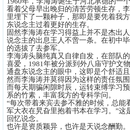
1960年，李海涛诞生于河北承德的一
看着父母早出晚归的清苦劳顿生存，李
里埋下了一颗种子，那即是要凭着我方
东说念主过着更好的生存。
固然李海涛在学习得益上并不是杰出人
说念主的出息王人不啻一条。在初中毕
的选拔了去参军。
李海涛头脑纯真又自律自发，在部队的
喜爱，1981年被分派到外八庙守护文
通盘东说念主的眼中，这即是个舒适且
然而李海涛并莫得因为这样的责任氛围
而每天期骗闲隙时辰，运转束缚学习预
系的竹素，丰富我方的专科学问。
“每次带着来宾去参不雅的时候，总能
军大衣在旯旮里抱着书本在学习。”这
回忆说念。
也许是资质颖异，也许是天说念酬勤。