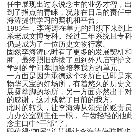
任中展现出过东说念主的业务才智，出
到了指点的青睐，况兼在日后的责任中
海涛提供学习的契机和平台。
1985年，李海涛在单元的组织下来到
系老成文博专科。经过三年系统且专科
仍是成为了一位历史文物行家。
固然李海涛此时有了更多的发展契机和
商，最终照旧选拔了回到外八庙守护文
学到的学问孝顺给培养我方的单元。
一方面是因为承德这个场所自己即是东
物华天宝的好场所，有着悠久的历史文
展露拳脚的场所，另一方面亦然出于对
的感谢，这才成就了目前的我方。
此时的转头，让李海涛从领先的贬责员
力办公室副主任一职， 年齿轻轻的他
念主口中“干部”了。
职位得“加冕”并莫得让李海涛停驻脚