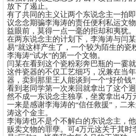
放下了遏止。
有了共同的主义让两个东说念主一拍即
议念念期骗李海涛的责任便利私运文物
益眼前，莫得一点一毫的拒却和夷犹。
在两东说念主的计划下，李海涛与闫某
易”就这样产生了，一个较为陌生的瓷
李海涛“试水”的第一个文物。
闫某在看到这个瓷粉彩奔巴瓶的一霎就
这件瓷器的不仅工艺细巧，况兼在当年
器，卖到那里王人能谈到一个“好价钱”
看到老同学第一次来回就拿出了这个迥
然不成一东说念主独享，坐窝拿出4万
一来是感谢李海涛的“信任救援”，二
涛这个金主。
李海涛也不是个不解白的东说念主，他
贩卖文物的罪孽。可4万元这关于其时