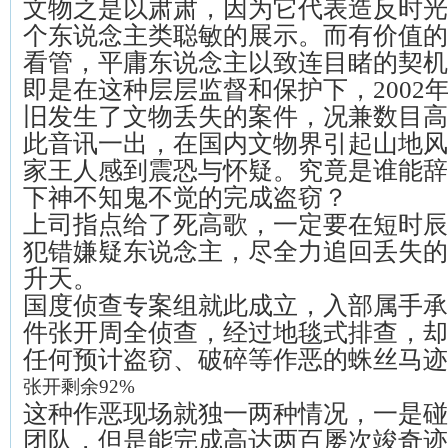
文物之是以肃肃，因为它代表造反时光
个东说念主类聪敏的展示。而有价值的
看管，平庸东说念主以致连目睹的契机
即是在这种层层监督和保护下，2002
旧发生了文物丢失的案件，况兼数目高达
此音讯一出，在国内文物界引起山地风
家王人感到震恐与怀疑。究竟是谁能辞
下神不知鬼不觉的完成盗窃？
上司指点给了死高歌，一定要在短时辰
犯错嫌疑东说念主，尽全力追回丢失的
升天。
国度侦查专案组就此成立，入部属手承
件张开周全侦查，经过地毯式排查，却
任何预计盗窃、破碎等作恶的蛛丝马迹
张开剩余92%
这种作恶现场就独一两种情况，一是碰
团队，但是能完成高达两百屡次竣奇迹