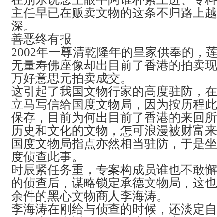
主任早已在贩卖文物的这条不归路上越
深。
善恶终有报
2002年一尊清乾隆年的皇家供奉的，
无量寿佛座像却出目前了香港的拍卖现场
万好意思元拍卖成交。
这引起了我国文物行家的高度驻防，在
立马写信给国度文物局，因为按历程此
保存，目前为何出目前了香港的来回所
历史和文化的文物，怎可浪漫被财富来
国度文物局指点亦然相当驻防，于是坐
度侦查此事。
时辰紧任务重，专案构成员谁也不敢懈
的侦查后，谋略锁定承德文物局，这也
余件的黑心文物商人李海涛。
李海涛在刚给与侦查的时候，还淡定自