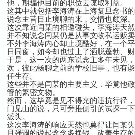
他，期骗他目前的职位去谋取利益。
这其中就包括李海涛在上海复旦念书的
说念主昔日止境聊的来，交情也颇深。
这次靠近闫某的相邀碰头，李海涛天然
并不知说念闫某仍是从事文物私运贩卖
不外李海涛内心却止境酷好，在一个平
日同窗，如今却也过上了洒脱蓬勃、财
于是，这一次的两东说念主多年未见，
欢，彼此畅聊之前的学校旧事，也有谈
任生存。
这些并不是闫某的主要主义，毕竟他敬
管的繁密文物。
然而，这毕竟是见不得光的违抗行径，
门见山的说，只可旁推侧引的试探一下
派头。
这次李海涛的响应天然也莫得让闫某失
且强调的说起念念多挣钱，改善生存的