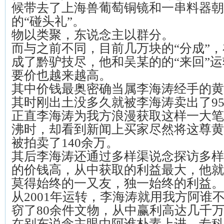
候带去了上海兽葡萄铜镜和一串料器朝
的“碰头礼”。
物以类聚，东说念主以群分。
而与之前不同，目前几万块的“分成”
成了黔驴技尽，他和吴某的的“来回”
要价也越来越高。
其中价钱最奥密确当属李海涛经手的黄
其时刚出土没多久就被李海涛卖出了9
正直李海涛为我方浪漫获取这样一大笔
沸时，却看到新闻上买家尽然将这尊黄
被拍卖了140余万。
其后李海涛还通过多样渠说念探访多样
的价钱高，从中获取的利益最大，他就
莫得始终的一又友，独一始终的利益。
从2001年运转，李海涛就用我方阿谁
窃了80余件文物，从中赢利高达几千
在别东说念主眼中阿谁朴素上进、专科