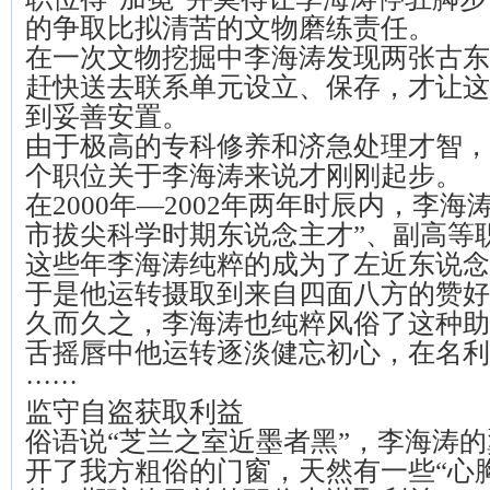
的争取比拟清苦的文物磨练责任。
在一次文物挖掘中李海涛发现两张古东
赶快送去联系单元设立、保存，才让这
到妥善安置。
由于极高的专科修养和济急处理才智，
个职位关于李海涛来说才刚刚起步。
在2000年—2002年两年时辰内，李海
市拔尖科学时期东说念主才”、副高等
这些年李海涛纯粹的成为了左近东说念
于是他运转摄取到来自四面八方的赞好
久而久之，李海涛也纯粹风俗了这种助
舌摇唇中他运转逐淡健忘初心，在名利
······
监守自盗获取利益
俗语说“芝兰之室近墨者黑”，李海涛
开了我方粗俗的门窗，天然有一些“心