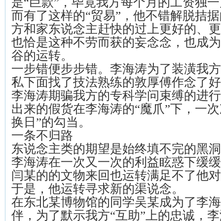
是“巨款”，毕竟我方每个月的工资独
而有了这样的“贸易”，他不错解脱拮
方和家东说念主赶快的过上更好的、更
也恰是这种不劳而获的妄念念，也成为
谷的运转。
一步错便步步错。李海涛为了装潢我方
私下面找了技法熟练的敦厚傅作念了好
李海涛期骗我方的专科学问束缚的进行
出来的假货在李海涛的“魔爪”下，一次
换日”的勾当。
一条不归路
东说念主类的期望是始终填不完的黑洞
李海涛在一次又一次的利益眩惑下缓缓
闫某的的文物来回也运转满足不了他对
于是，他运转寻求新的渠说念。
在东北某博物馆的同学吴某成为了李海
伴，为了默示我方“互助”上的忠诚，