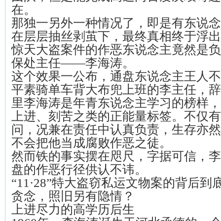
在。
那独一另外一种情况了，即是有东说念
在层层抽丝剥茧下，最终真相终于浮出
惊天大盗案件的作恶东说念主竟然是负
保处主任——李海涛。
这个效果一公布，通盘东说念主王人不
平素骑单车背大布兜上班的李主任，辞
里李海涛是年青东说念主学习的榜样，
上进、刻苦之类的正能量标签。不仅有
问，况兼在责任中认真负责，生存亦然
不会把他当成腐败作恶之徒。
然而铁的事实摆在咫尺，字据可信，李
盘的作恶行径供认不讳。
“11·28”特大盗窃私运文物案的背后
贪念，照旧另有隐情？
上进尽力的高学历后生