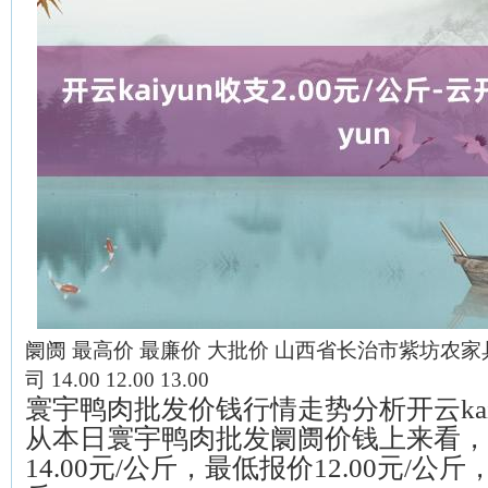
阛阓 最高价 最廉价 大批价 山西省长治市紫坊农
司 14.00 12.00 13.00
寰宇鸭肉批发价钱行情走势分析开云kai
从本日寰宇鸭肉批发阛阓价钱上来看，
14.00元/公斤，最低报价12.00元/公斤，