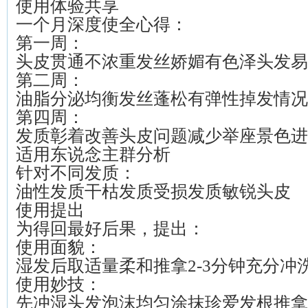
使用体验共享
一个月深度使全心得：
第一周：
头皮贯通不浓重发丝娇媚有色泽头发易
第二周：
油脂分泌均衡发丝蓬松有弹性掉发情况
第四周：
发质彰着改善头皮问题减少举座景色进
适用东说念主群分析
针对不同发质：
油性发质干枯发质受损发质敏锐头皮
使用提出
为得回最好后果，提出：
使用面貌：
湿发后取适量柔和推拿2-3分钟充分冲
使用妙技：
先冲湿头发泡沫均匀涂抹珍爱发根推拿