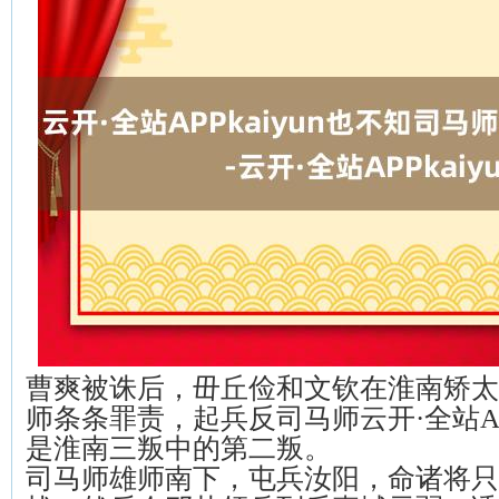
曹爽被诛后，毌丘俭和文钦在淮南矫太
师条条罪责，起兵反司马师云开·全站APP
是淮南三叛中的第二叛。
司马师雄师南下，屯兵汝阳，命诸将只