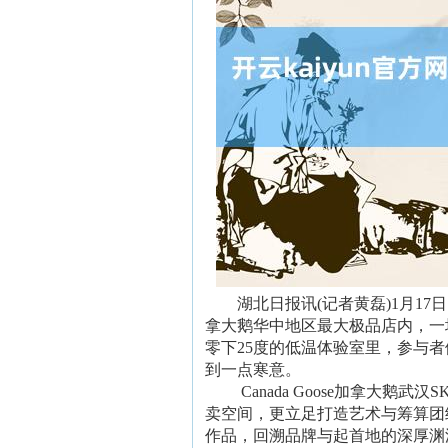
湖北日报讯(记者黄磊)1月17日，
拿大鹅华中地区最大极品店内，一
零下25度的低温体验室里，参与
到一点寒意。
Canada Goose加拿大鹅武汉
卖空间，更立足打造艺术与筹算团
作品，回溯品牌与起首地的深厚渊