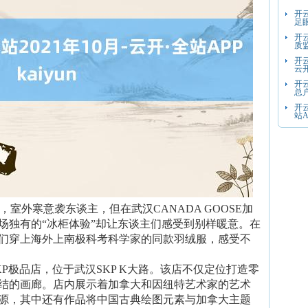
开
足眼
开
质监
开
云开
开
总户
开云
站A
室外寒意袭东谈主，但在武汉CANADA GOOSE加
场独有的“冰柜体验”却让东谈主们感受到别样暖意。在
者们穿上海外上南极科考科学家的同款羽绒服，感受不
SKP极品店，位于武汉SKP K大路。该店不仅定位打造零
结的画廊。店内展示着加拿大和因纽特艺术家的艺术
源，其中还有作品将中国古典绘图元素与加拿大主题