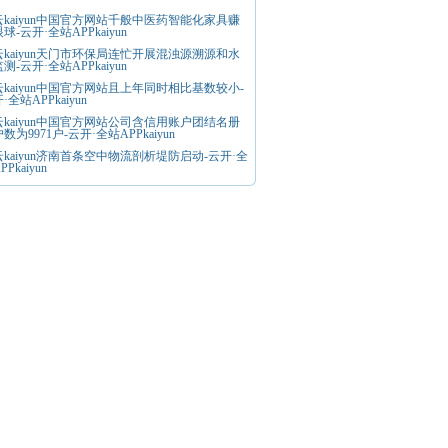
云kaiyun中国官方网站千般中医药智能化家具赚
球-云开·全站APPkaiyun
云kaiyun天门市环保局连忙开展混浊源溯源和水
测-云开·全站APPkaiyun
云kaiyun中国官方网站且上年同时相比基数较小-
·全站APPkaiyun
云kaiyun中国官方网站公司含信用账户团结名册
数为9971户-云开·全站APPkaiyun
kaiyun济南首条空中物流剖析堤防启动-云开·全
PPkaiyun